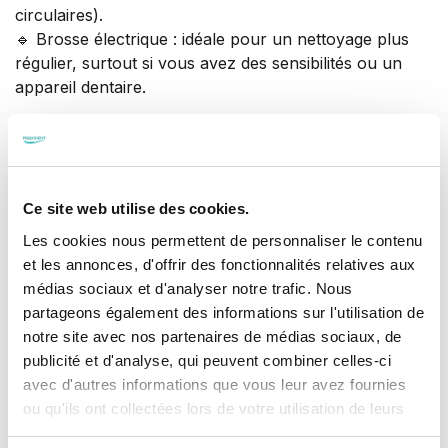
circulaires).
🔹 Brosse électrique : idéale pour un nettoyage plus
régulier, surtout si vous avez des sensibilités ou un
appareil dentaire.
😊 L’essentiel ? Une brosse souple, pour préserver
vos gencives, et un changement de tête tous les 3
mois !
Ce site web utilise des cookies.
🌐 https://proxident.ch
Les cookies nous permettent de personnaliser le contenu
☎️ 0800 567 890
et les annonces, d'offrir des fonctionnalités relatives aux
📧 rdv@proxident.ch
médias sociaux et d'analyser notre trafic. Nous
partageons également des informations sur l'utilisation de
#proxident
#dentiste
#fribourg
#vaud
notre site avec nos partenaires de médias sociaux, de
#yverdonlesbains
#belfaux
#semsales
#vallamand
publicité et d'analyse, qui peuvent combiner celles-ci
#suisse
#cabinetdentaire
#dentiste
#santedentaire
avec d'autres informations que vous leur avez fournies
#hygienebuccodentaire
#brosseadents
ou qu'ils ont collectées lors de votre utilisation de leurs
services.