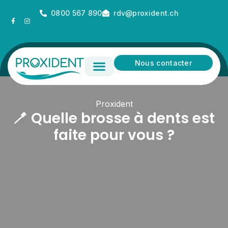
0800 567 890
rdv@proxident.ch
Nous contacter
Equipe & dentiste
Prix laboratoire dentaire
Le saviez-vous?
Proxident
🪥 Quelle brosse à dents est
faite pour vous ?