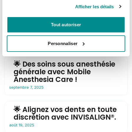
Articles similaires
Afficher les détails
🎒 Pour la rentrée, pensez
aussi au sourire de vos
Tout autoriser
enfants !
septembre 9, 2025
Personnaliser
🌟 Des soins sous anesthésie
générale avec Mobile
Anesthesia Care !
septembre 7, 2025
🌟 Alignez vos dents en toute
discrétion avec INVISALIGN®.
août 19, 2025