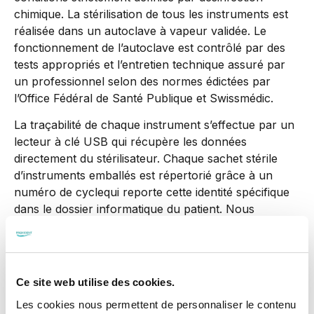
chimique. La stérilisation de tous les instruments est
réalisée dans un autoclave à vapeur validée. Le
fonctionnement de l’autoclave est contrôlé par des
tests appropriés et l’entretien technique assuré par
un professionnel selon des normes édictées par
l’Office Fédéral de Santé Publique et Swissmédic.
La traçabilité de chaque instrument s’effectue par un
lecteur à clé USB qui récupère les données
directement du stérilisateur. Chaque sachet stérile
d’instruments emballés est répertorié grâce à un
numéro de cyclequi reporte cette identité spécifique
dans le dossier informatique du patient. Nous
assurons ainsi un suivi documenté de chaque cycle
de stérilisation.
Les mesures d’hygiène au cabinet dentaire s’appuient
Ce site web utilise des cookies.
sur un ensemble de dispositions régissant les
différents processus d’intervention en fonction du
Les cookies nous permettent de personnaliser le contenu