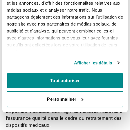
risque de transmission des infections. Ces mesures
et les annonces, d'offrir des fonctionnalités relatives aux
sont appliquées par tous les membres de l’équipe du
médias sociaux et d'analyser notre trafic. Nous
cabinet, sans exception.
partageons également des informations sur l'utilisation de
notre site avec nos partenaires de médias sociaux, de
L’OMS a émis des recommandations selon lesquelles
publicité et d'analyse, qui peuvent combiner celles-ci
les instruments doivent subir un autoclavage à 134
avec d'autres informations que vous leur avez fournies
°C pendant 18 minutes (programme prions) ; cette
ou qu'ils ont collectées lors de votre utilisation de leurs
procédure a également été mise en place en Suisse
services.
(ordonnance sur la prévention de la maladie de
Creutz-Feldt-JakobOMCJ). La loi sur les produits
Afficher les détails
thérapeutiques (LPTh, RS 812.21) vise à garantir la
mise sur le marché de produits thérapeutiques
Tout autoriser
(médicaments et dispositifs médicaux) de qualité, sûrs
et efficaces. L’ordonnance sur les dispositifs
médicaux (ODim, RS 812.213), entrée en vigueur le
Personnaliser
1er avril 2010, vise à garantir une utilisation sûre des
dispositifs médicaux. Elle régit les mesures relatives à
l’assurance qualité dans le cadre du retraitement des
dispositifs médicaux.